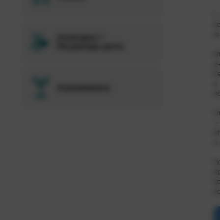
1
с
з
Антистресс +
Регуляторы роста
О
у
С
а
Агрохимикаты
и
Г
—
М
о
П
К
к
к