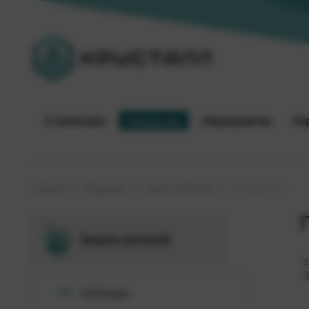
О компании
Продукция
Мероприятия
Па
Главная
Продукция
Защита растений
Протравители
Защита растений
А
Э
Гербициды