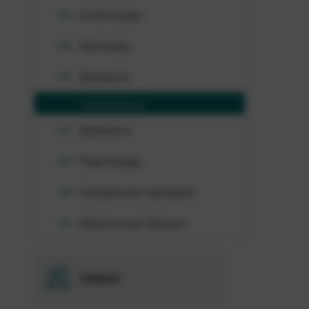
Инсектициды
Фунгициды
Десиканты
Протравители
Фумиганты
Родентициды
Специальные препараты
Феромонные Ловушки
Семена