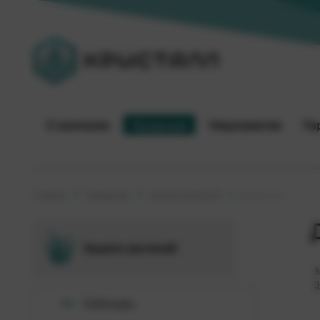
О компании
Продукция
Мероприятия
Па
Главная
Продукция
Защита растений
Десиканты
Защита растений
А
Э
Гербициды