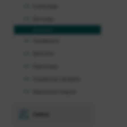
Инсектициды
Фунгициды
Десиканты
Протравители
Фумиганты
Родентициды
Специальные препараты
Феромонные Ловушки
Семена