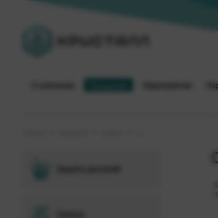
О компании
Продукция
Мероприятия
Па
Главная
Продукция
Семена
Соя
Защита растений
А
Э
Семена