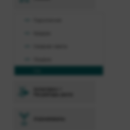
Подсолнечник
Кукуруза
Сахарная свекла
Люцерна
Соя
Антистресс +
Регуляторы роста
Агрохимикаты