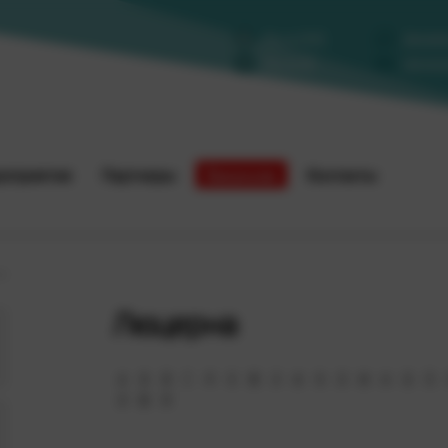
Мы в MAX
Заказа
Мы в VK
Написа
оприятия
Партнеры
Вакансии
Контакты
а
Люцерна
А
Б
В
Г
Д
Е
Ж
З
И
К
Л
М
Н
О
П
Э
Ю
Я