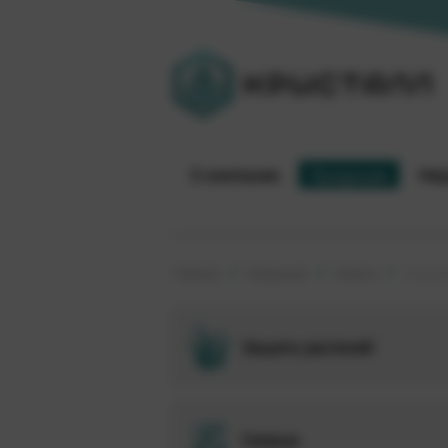
О компании
Продукция
Мер
Главная
Продукция
Семена
Люцерн
Защита растений
Семена