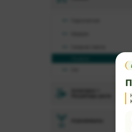
Подсолнечник
Кукуруза
Сахарная свекла
Люцерна
Соя
П
Антистресс +
Регуляторы роста
Агрохимикаты