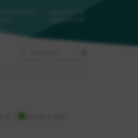
ть обратный звонок
4-17-35
8 (86130)
4-17-33
ть нам
8 (86130)
Р
С
Т
У
Ф
X
Ц
Ч
Ш
Щ