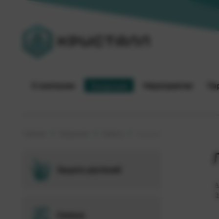
О компании
Продукция
Мероприятия
Па
Главная
Продукция
Семена
Люцерна
Защита растений
А
Э
Семена