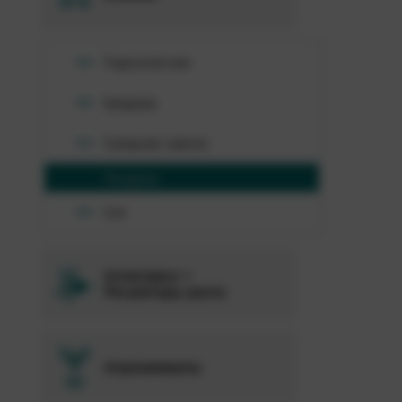
Подсолнечник
Кукуруза
Сахарная свекла
Люцерна
Соя
Антистресс +
Регуляторы роста
Агрохимикаты