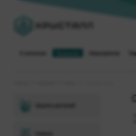
О компании
Продукция
Мероприятия
Па
Главная
Продукция
Семена
Сахарная свекла
Защита растений
А
Э
Семена