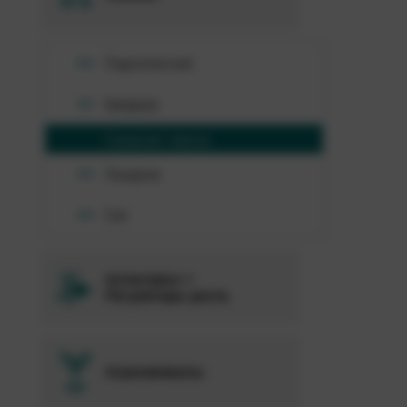
Подсолнечник
Кукуруза
Сахарная свекла
Люцерна
Соя
Антистресс +
Регуляторы роста
Агрохимикаты