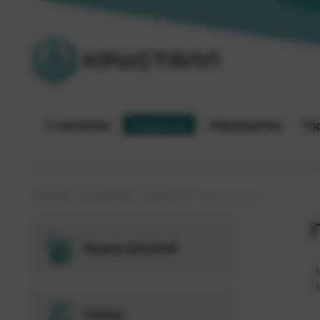
О компании
Продукция
Мероприятия
Па
Главная
Продукция
Семена
Подсолнечник
Защита растений
А
Э
Семена