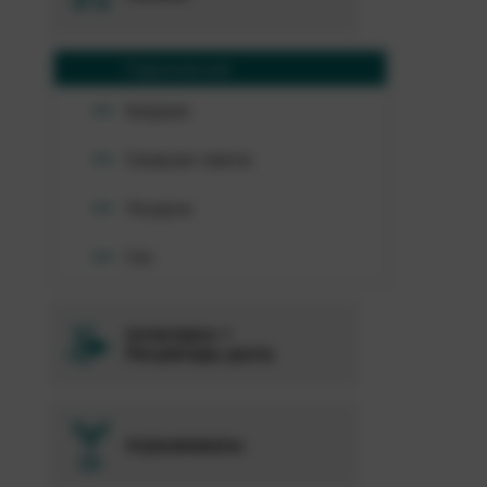
Подсолнечник
Кукуруза
Сахарная свекла
Люцерна
Соя
Антистресс +
Регуляторы роста
Агрохимикаты