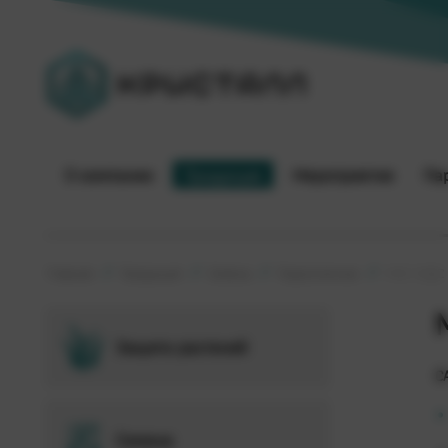
О компании
Продукция
Мероприятия
Па
Главная
Продукция
Семена
Подсолнечник
МАС СИДС 
Защита растений
С
Семена