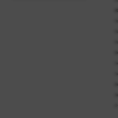
С
У
П
Р
Р
Ф
Г
Г
В
З
(