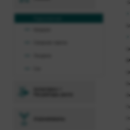
Б
Подсолнечник
А
Кукуруза
Сахарная свекла
Ц
Люцерна
Х
Соя
Ц
В
Антистресс +
Регуляторы роста
Ф
П
Агрохимикаты
М