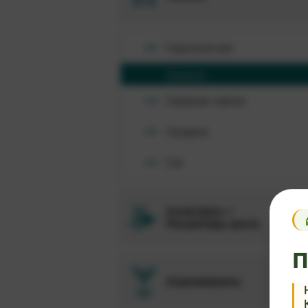
Подсолнечник
Кукуруза
Сахарная свекла
Люцерна
Соя
Антистресс +
Регуляторы роста
П
Агрохимикаты