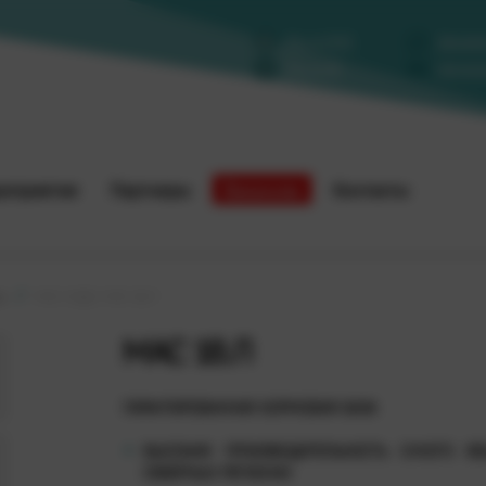
Мы в MAX
Заказа
Мы в VK
Написа
оприятия
Партнеры
Вакансии
Контакты
а
МАС СИДС МАС 18.Л
МАС 18.Л
ГАРАНТИРОВАННАЯ КОРМОВАЯ БАЗА
ВЫСОКАЯ ПРОИЗВОДИТЕЛЬНОСТЬ СУХОГО В
СЕВЕРНЫХ РЕГИОНАХ