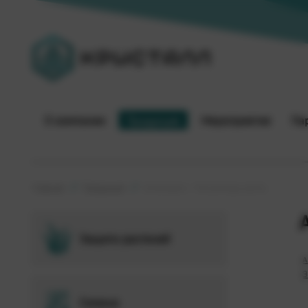
О компании
Продукция
Мероприятия
Па
Главная
Продукция
Антистресс + Регуляторы роста
Защита растений
А
Э
Семена